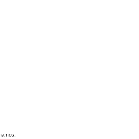
lhamos: