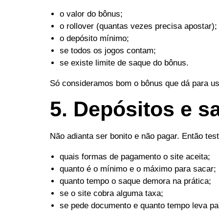
o valor do bônus;
o rollover (quantas vezes precisa apostar);
o depósito mínimo;
se todos os jogos contam;
se existe limite de saque do bônus.
Só consideramos bom o bônus que dá para us
5. Depósitos e s
Não adianta ser bonito e não pagar. Então tes
quais formas de pagamento o site aceita;
quanto é o mínimo e o máximo para sacar;
quanto tempo o saque demora na prática;
se o site cobra alguma taxa;
se pede documento e quanto tempo leva pa