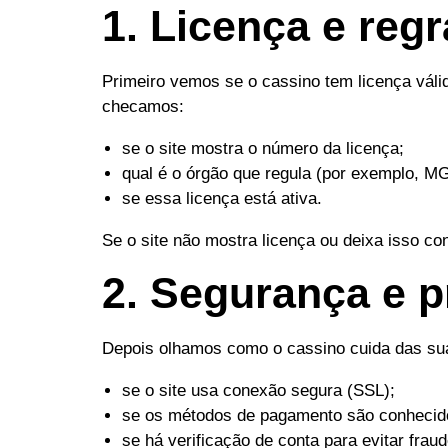
1. Licença e reg
Primeiro vemos se o cassino tem licença válid
checamos:
se o site mostra o número da licença;
qual é o órgão que regula (por exemplo, M
se essa licença está ativa.
Se o site não mostra licença ou deixa isso c
2. Segurança e 
Depois olhamos como o cassino cuida das sua
se o site usa conexão segura (SSL);
se os métodos de pagamento são conhecid
se há verificação de conta para evitar fraud