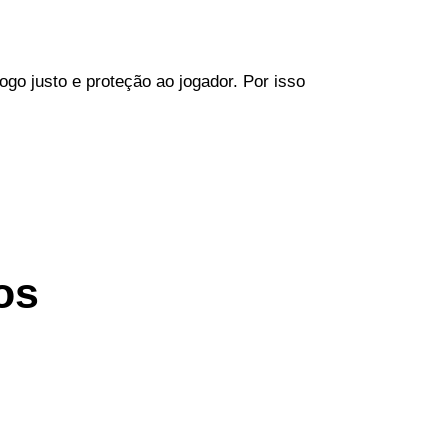
ogo justo e proteção ao jogador. Por isso
os