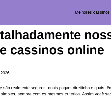
Melhores cassinos 
etalhadamente nos
e cassinos online
 2026
ne são realmente seguros, quais pagam direitinho e quais t
 simples, sempre com os mesmos critérios. Assim você sab