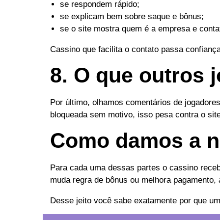
se respondem rápido;
se explicam bem sobre saque e bônus;
se o site mostra quem é a empresa e conta
Cassino que facilita o contato passa confian
8. O que outros 
Por último, olhamos comentários de jogadore
bloqueada sem motivo, isso pesa contra o site
Como damos a n
Para cada uma dessas partes o cassino receb
muda regra de bônus ou melhora pagamento, a
Desse jeito você sabe exatamente por que um