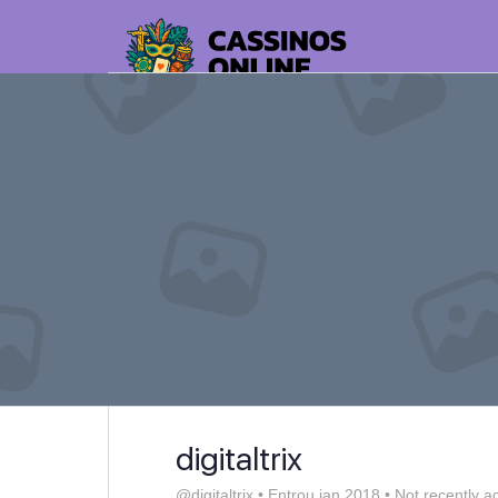
digitaltrix
@digitaltrix
•
Entrou jan 2018
•
Not recently ac