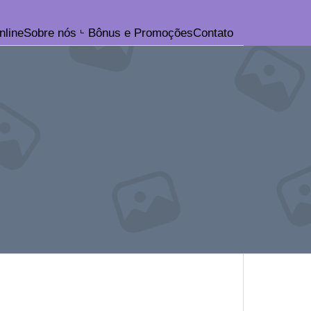
nline
Sobre nós
Bônus e Promoções
Contato