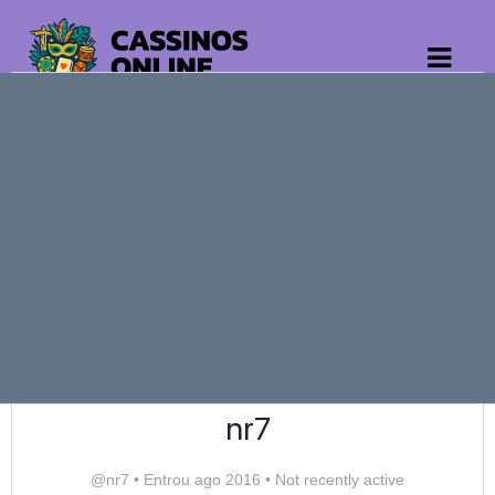
nr7
@nr7
•
Entrou ago 2016
•
Not recently active