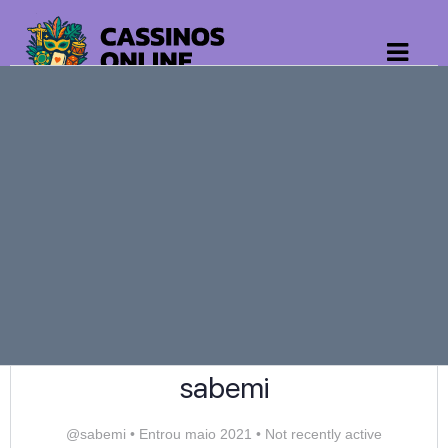
sabemi
@sabemi
•
Entrou maio 2021
•
Not recently active