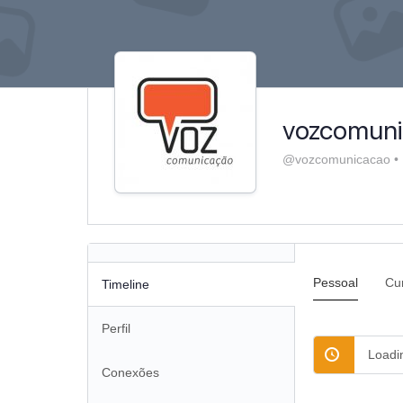
vozcomun
@vozcomunicacao
•
Pessoal
Cur
Timeline
Perfil
Loadi
Conexões