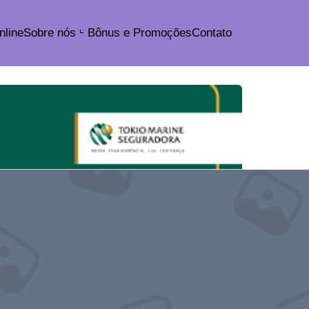
nline
Sobre nós
Bônus e Promoções
Contato