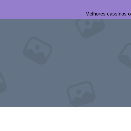
Melhores cassinos o