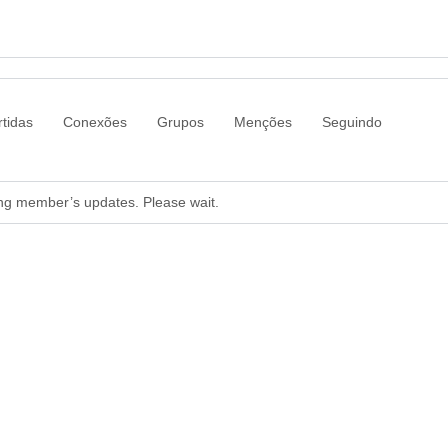
tidas
Conexões
Grupos
Menções
Seguindo
ng member’s updates. Please wait.