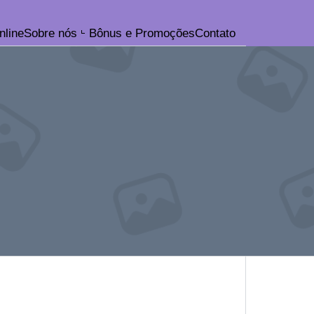
nline
Sobre nós
Bônus e Promoções
Contato