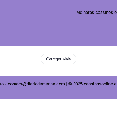
Melhores cassinos o
Carregar Mais
to
-
contact@diariodamanha.com
| © 2025 cassinosonline.