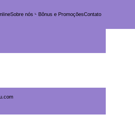
nline
Sobre nós
Bônus e Promoções
Contato
eu.com