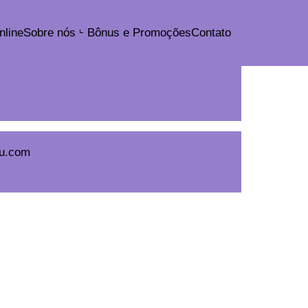
nline
Sobre nós
Bônus e Promoções
Contato
eu.com