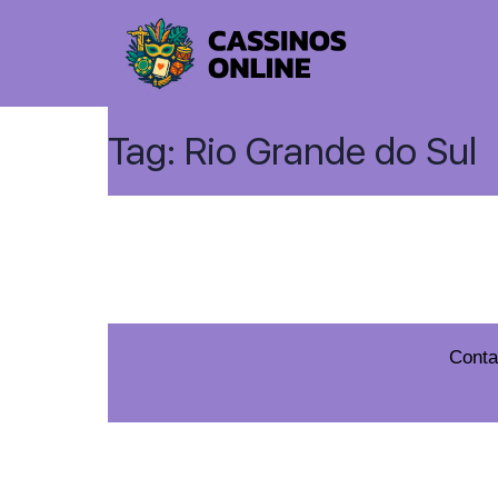
Tag:
Rio Grande do Sul
Conta