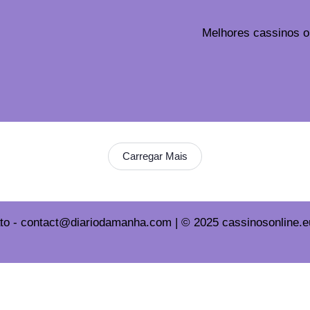
Melhores cassinos o
Carregar Mais
to
-
contact@diariodamanha.com
| © 2025 cassinosonline.