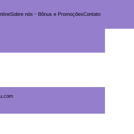
nline
Sobre nós
Bônus e Promoções
Contato
eu.com