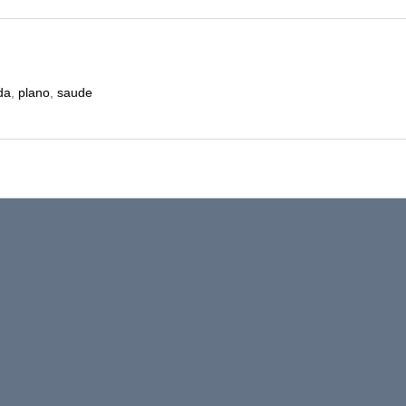
da
,
plano
,
saude