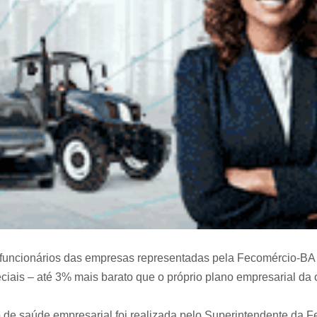
uncionários das empresas representadas pela Fecomércio-BA e 
ais – até 3% mais barato que o próprio plano empresarial da 
 de saúde empresarial foi realizada pelo Superintendente da 