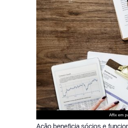
Affix em 
Ação beneficia sócios e funci