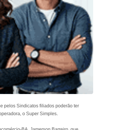
pelos Sindicatos filiados poderão ter
operadora, o Super Simples.
Fecomércio-BA, Jamerson Barreiro, que