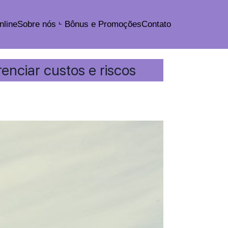
nline
Sobre nós
Bônus e Promoções
Contato
enciar custos e riscos