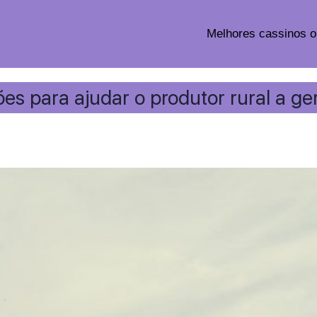
Melhores cassinos o
s para ajudar o produtor rural a ger