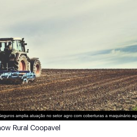
eguros amplia atuação no setor agro com coberturas a maquinário ag
Show Rural Coopavel