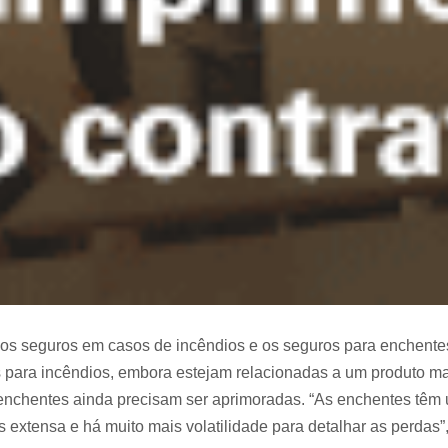
os seguros em casos de incêndios e os seguros para enchentes 
s para incêndios, embora estejam relacionadas a um produto m
enchentes ainda precisam ser aprimoradas. “As enchentes têm 
extensa e há muito mais volatilidade para detalhar as perdas”,