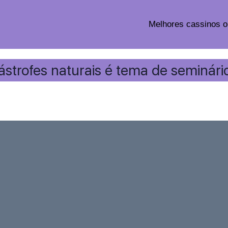
Melhores cassinos o
ástrofes naturais é tema de seminár