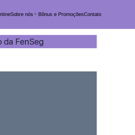
nline
Sobre nós
Bônus e Promoções
Contato
io da FenSeg