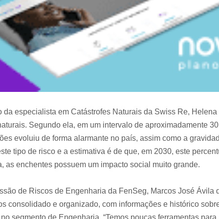
da especialista em Catástrofes Naturais da Swiss Re, Helena 
s naturais. Segundo ela, em um intervalo de aproximadamente 3
ões evoluiu de forma alarmante no país, assim como a gravidad
te tipo de risco e a estimativa é de que, em 2030, este percent
, as enchentes possuem um impacto social muito grande.
missão de Riscos de Engenharia da FenSeg, Marcos José Ávila 
s consolidado e organizado, com informações e histórico sobre 
s no segmento de Engenharia. “Temos poucas ferramentas para i