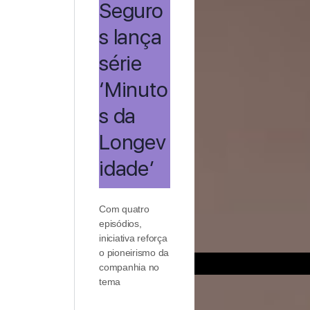
Seguro
s lança
série
‘Minuto
s da
Longev
idade’
Com quatro
episódios,
iniciativa reforça
o pioneirismo da
companhia no
tema