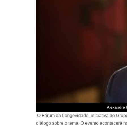
Alexandre 
O Fórum da Longevidade, iniciativa do Grup
diálogo sobre o tema. O evento acontecerá n