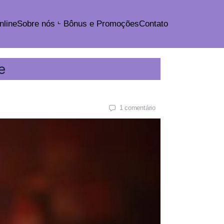
nline
Sobre nós
Bônus e Promoções
Contato
e
1
comentário