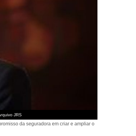
Arquivo JRS
romisso da seguradora em criar e ampliar o