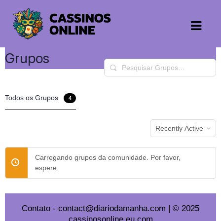
Grupos
Pesquisar
Grupos…
Todos os Grupos
4
Order
By:
Carregando grupos da comunidade. Por favor,
espere.
Contato
-
contact@diariodamanha.com
| © 2025
cassinosonline.eu.com