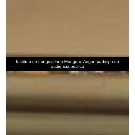
Instituto de Longevidade Mongeral Aegon participa de
audiência pública