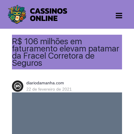
R$ 106 milhões em
faturamento elevam patamar
da Fracel Corretora de
Seguros
diariodamanha.com
22 de fevereiro de 2021