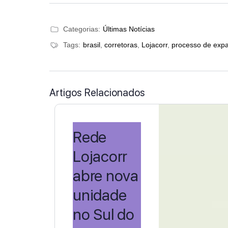
Categorias:
Últimas Notícias
Tags:
brasil
,
corretoras
,
Lojacorr
,
processo de exp
Artigos Relacionados
Rede
Lojacorr
abre nova
unidade
no Sul do