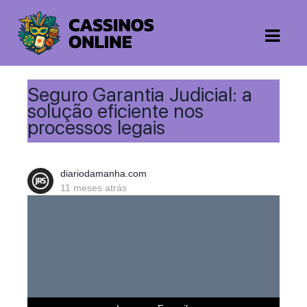
Seguro Garantia Judicial: a
solução eficiente nos
processos legais
diariodamanha.com
11 meses atrás