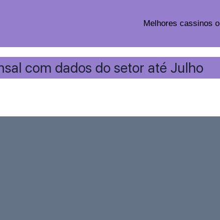
Melhores cassinos o
nsal com dados do setor até Julho