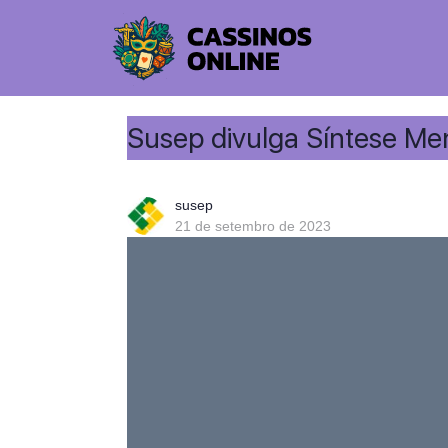
Susep divulga Síntese Me
susep
21 de setembro de 2023