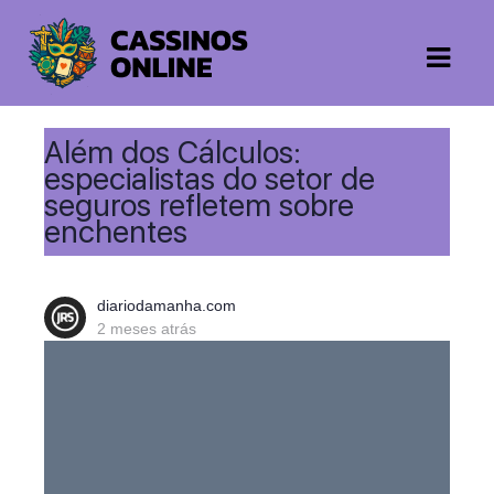
Além dos Cálculos:
especialistas do setor de
seguros refletem sobre
enchentes
diariodamanha.com
2 meses atrás