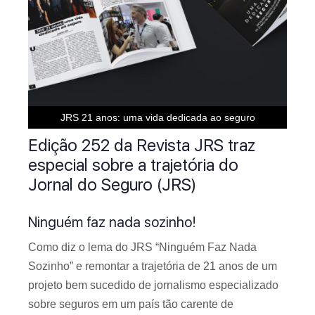
” data-medium-file=”https://diariodamanha.com/wp-
content/uploads/2021/08/coverjrs252-300×169.png”
data-large-file=”https://diariodamanha.com/wp-
content/uploads/2021/08/coverjrs252-
1024×576.png”/>
JRS 21 anos: uma vida dedicada ao seguro
Edição 252 da Revista JRS traz
especial sobre a trajetória do
Jornal do Seguro (JRS)
Ninguém faz nada sozinho!
Como diz o lema do JRS “Ninguém Faz Nada
Sozinho” e remontar a trajetória de 21 anos de um
projeto bem sucedido de jornalismo especializado
sobre seguros em um país tão carente de