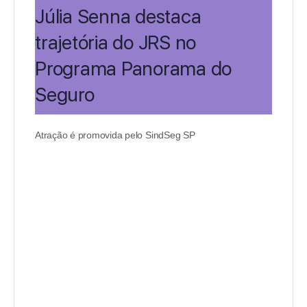
Júlia Senna destaca
trajetória do JRS no
Programa Panorama do
Seguro
Atração é promovida pelo SindSeg SP