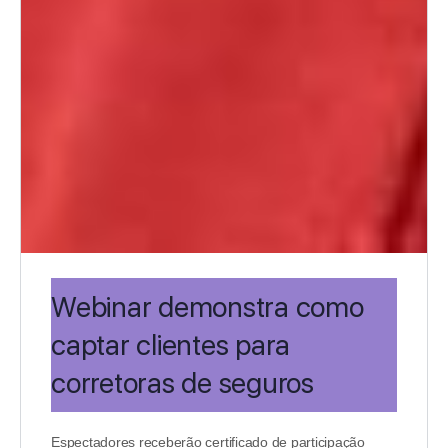
Webinar demonstra como
captar clientes para
corretoras de seguros
Espectadores receberão certificado de participação