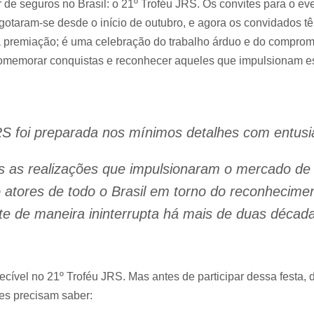
de seguros no Brasil: o 21º Troféu JRS. Os convites para o ev
otaram-se desde o início de outubro, e agora os convidados tê
premiação; é uma celebração do trabalho árduo e do comprome
comemorar conquistas e reconhecer aqueles que impulsionam es
JRS foi preparada nos mínimos detalhes com entus
s as realizações que impulsionaram o mercado de 
atores de todo o Brasil em torno do reconhecimen
e de maneira ininterrupta há mais de duas décad
ecível no 21º Troféu JRS. Mas antes de participar dessa festa,
es precisam saber: