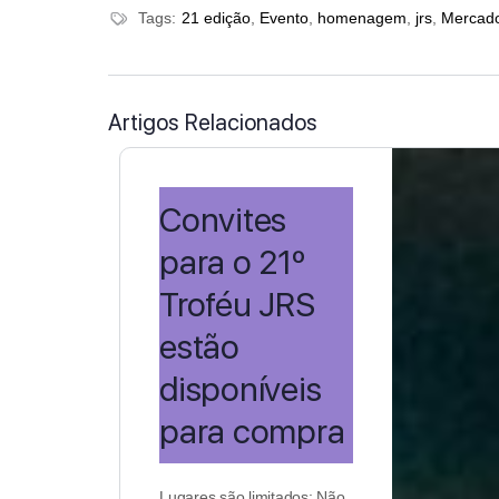
Tags:
21 edição
,
Evento
,
homenagem
,
jrs
,
Mercad
Artigos Relacionados
Convites
para o 21º
Troféu JRS
estão
disponíveis
para compra
Lugares são limitados; Não